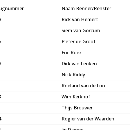
ugnummer
Naam Renner/Renster
8
Rick van Hemert
Siem van Gorcum
6
Pieter de Groof
1
Eric Roex
8
Dirk van Leuken
Nick Riddy
Roeland van de Loo
3
Wim Kerkhof
Thijs Brouwer
4
Rogier van der Waarden
5
Jip Damen