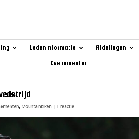
ging
Ledeninformatie
Afdelingen
Evenementen
edstrijd
nementen
,
Mountainbiken
|
1 reactie