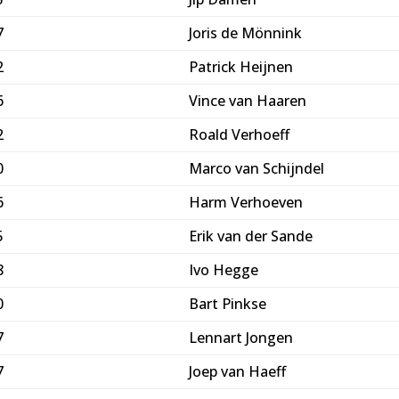
7
Joris de Mönnink
2
Patrick Heijnen
6
Vince van Haaren
2
Roald Verhoeff
0
Marco van Schijndel
6
Harm Verhoeven
5
Erik van der Sande
8
Ivo Hegge
0
Bart Pinkse
7
Lennart Jongen
7
Joep van Haeff