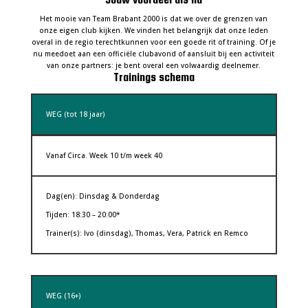
Het mooie van Team Brabant 2000 is dat we over de grenzen van
onze eigen club kijken. We vinden het belangrijk dat onze leden
overal in de regio terechtkunnen voor een goede rit of training. Of je
nu meedoet aan een officiële clubavond of aansluit bij een activiteit
van onze partners: je bent overal een volwaardig deelnemer.
Trainings schema
WEG (tot 18 jaar)
Vanaf Circa. Week 10 t/m week 40
Dag(en): Dinsdag & Donderdag
Tijden: 18:30 – 20:00*
Trainer(s): Ivo (dinsdag), Thomas, Vera, Patrick en Remco
WEG (16+)