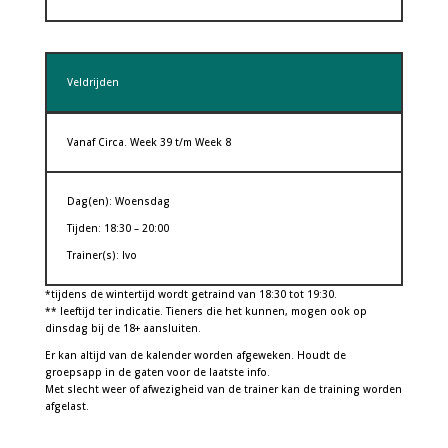
Veldrijden
Vanaf Circa. Week 39 t/m Week 8
Dag(en): Woensdag
Tijden: 18:30 – 20:00
Trainer(s): Ivo
*tijdens de wintertijd wordt getraind van 18:30 tot 19:30.
** leeftijd ter indicatie. Tieners die het kunnen, mogen ook op
dinsdag bij de 18+ aansluiten.
Er kan altijd van de kalender worden afgeweken. Houdt de
groepsapp in de gaten voor de laatste info.
Met slecht weer of afwezigheid van de trainer kan de training worden
afgelast.