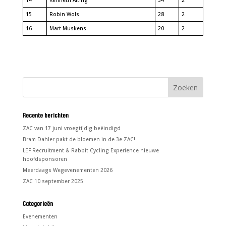
14
Kenneth Alting
34
2
15
Robin Wols
28
2
16
Mart Muskens
20
2
Recente berichten
ZAC van 17 juni vroegtijdig beëindigd
Bram Dahler pakt de bloemen in de 3e ZAC!
LEF Recruitment & Rabbit Cycling Experience nieuwe
hoofdsponsoren
Meerdaags Wegevenementen 2026
ZAC 10 september 2025
Categorieën
Evenementen