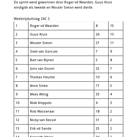
De sprint werd gewonnen door Roger vd Waarden, Guus Kruis
eindigde als tweede en Wouter Simon werd derde.
Wedstrijduitslag ZAC 2:
1
Roger vd Waarden
8
15
2
Guus Kruis
26
13
3
Wouter Simon
27
11
4
Siem van Gorcum
7
9
5
Bart van Bijnen
5
8
6
Joris van Doorn
32
7
7
Thomas Heurter
10
6
8
Anne Sinke
17
5
9
Mees Alting
33
4
10
Niek Knippels
4
3
11
Rob Wassenaar
18
2
12
Nicky van Kessel
31
2
13
Erik vd Sande
25
2